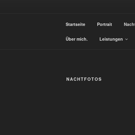
Zum
Inhalt
KL
springen
Startseite
Portrait
Nach
Ihr Fot
Über mich.
Leistungen
NACHTFOTOS