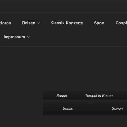
AUS HINZE FOTO
tfotos
Reisen
Klassik Konzerte
Sport
Cospl
ograf für jede Gelegenheit
Impressum
Banpo
Tempel in Busan
Busan
Suwon