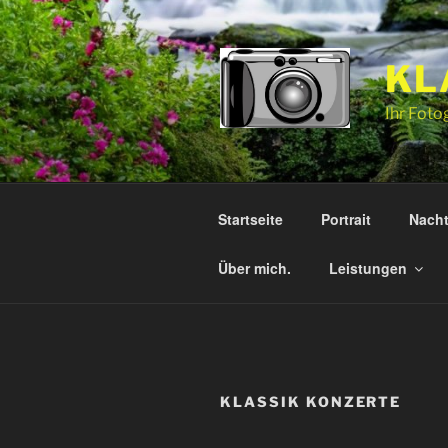
Zum
Inhalt
springen
KL
Ihr Foto
Startseite
Portrait
Nacht
Über mich.
Leistungen
KLASSIK KONZERTE